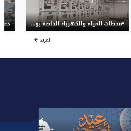
“محطات المياه والكهرباء الخاصة بوحدة البروتون ثيرابى ” العلاج بالبروتونات”
المزيد