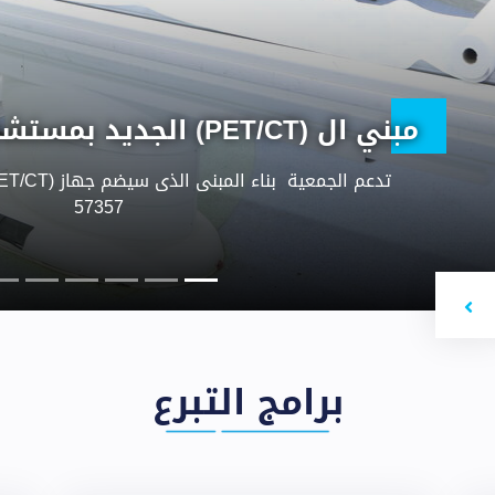
وحدة زرع النخاع
مثل زرع النخاع هو بروتوكول علاجي يعتمد على إعطا
الكيميائي بهدف قتل الخلايا السرطانية فى جميع أنحاء
المنتجة للدم المتبقِية بنخاع العظم ، ثم زر
Nex
برامج التبرع