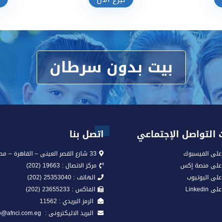
تبرع الآن
بيت بدون سرطان
التواصل الإجتماعي
اتصل بنا
على الفيسبوك
33 شارع القصر العينى – القاهرة – مصر
 على منصة إكس
مركز الاتصال : 19663 (202)
على اليوتيوب
الهاتف : 25353040 (202)
Linkedi
الفاكس : 23655233 (202)
الرمز البريدي : 11562