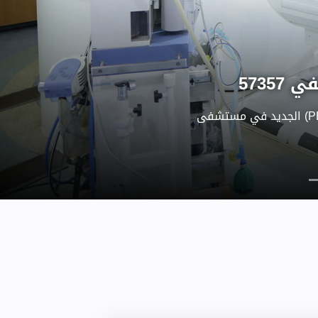
نعمل على مشروع توسعة وحدة زرع نخاع العظام (BMT) ، والذى ليس إجراءً جراحيًا
ء جرعات مكثفة من العلاج
 الجسم ، و إزالة الخلايا
اعة خلايا جذعية