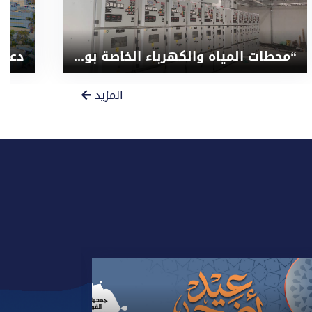
“محطات المياه والكهرباء الخاصة بوحدة البروتون ثيرابى ” العلاج بالبروتونات”
المزيد