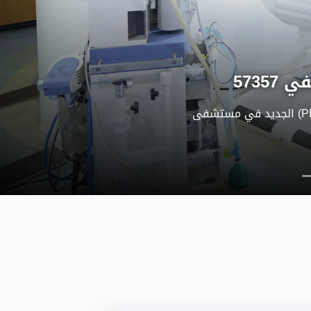
نعمل على مشروع توسعة وحدة زرع نخاع العظام (BMT) ، والذى ليس إجراءً جراحيًا
ء جرعات مكثفة من العلاج
 الجسم ، و إزالة الخلايا
اعة خلايا جذعية