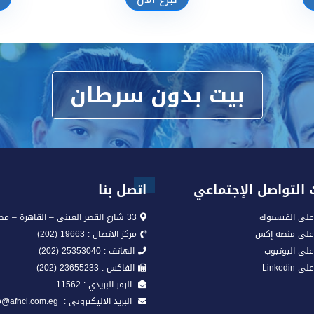
تبرع الآن
بيت بدون سرطان
التواصل الإجتماعي
اتصل بنا
على الفيسبوك
33 شارع القصر العينى – القاهرة – مصر
 على منصة إكس
مركز الاتصال : 19663 (202)
على اليوتيوب
الهاتف : 25353040 (202)
Linkedi
الفاكس : 23655233 (202)
الرمز البريدي : 11562