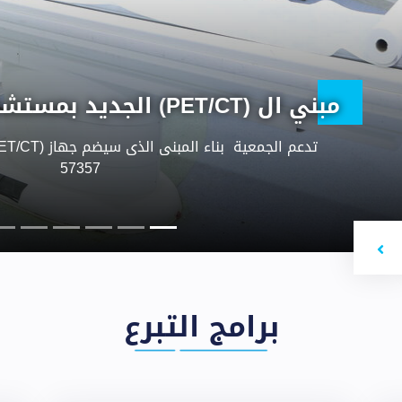
وحدة زرع النخاع
مثل زرع النخاع هو بروتوكول علاجي يعتمد على إعطا
الكيميائي بهدف قتل الخلايا السرطانية فى جميع أنحاء
المنتجة للدم المتبقِية بنخاع العظم ، ثم زر
Nex
برامج التبرع