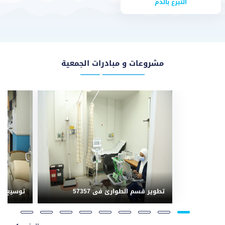
التبرع بالدم
مشروعات و مبادرات الجمعية
تطوير قسم الطوارئ فى 57357
توسيع وح