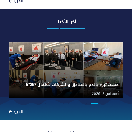
المزيد
آخر الأخبار
حملات تبرع بالدم بالفنادق والشركات لأطفال 57357
أغسطس 2, 2026
يون
المزيد