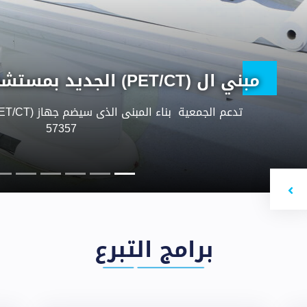
وحدة زرع النخاع
مثل زرع النخاع هو بروتوكول علاجي يعتمد على إعطا
الكيميائي بهدف قتل الخلايا السرطانية فى جميع أنحاء
المنتجة للدم المتبقِية بنخاع العظم ، ثم زر
Nex
برامج التبرع