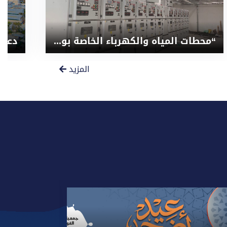
“محطات المياه والكهرباء الخاصة بوحدة البروتون ثيرابى ” العلاج بالبروتونات”
المزيد