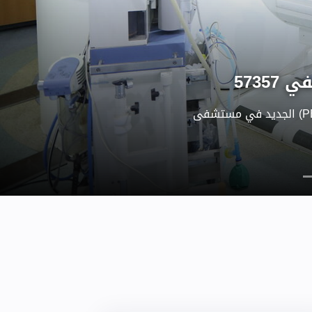
نعمل على مشروع توسعة وحدة زرع نخاع العظام (BMT) ، والذى ليس إجراءً جراحيًا
ء جرعات مكثفة من العلاج
 الجسم ، و إزالة الخلايا
اعة خلايا جذعية