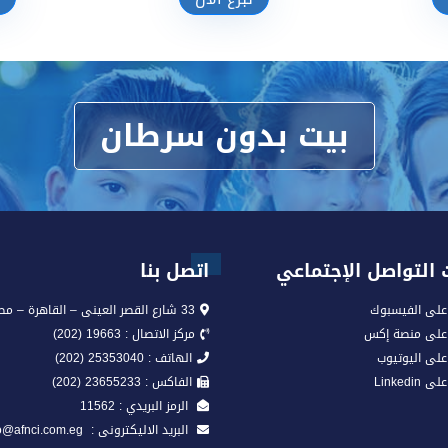
تبرع الآن
بيت بدون سرطان
التواصل الإجتماعي
اتصل بنا
على الفيسبوك
33 شارع القصر العينى – القاهرة – مصر
 على منصة إكس
مركز الاتصال : 19663 (202)
على اليوتيوب
الهاتف : 25353040 (202)
Linkedi
الفاكس : 23655233 (202)
الرمز البريدي : 11562