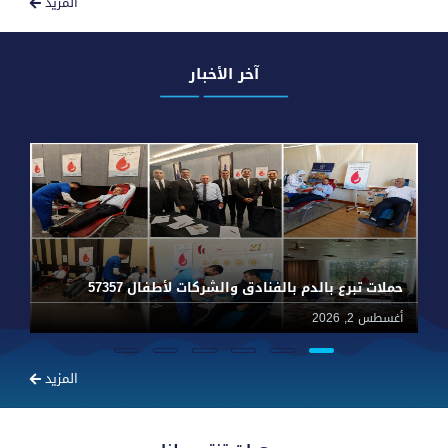
المزيد
آخر الأخبار
حملات تبرع بالدم بالفنادق والشركات لأطفال 57357
أغسطس 2, 2026
يون
المزيد