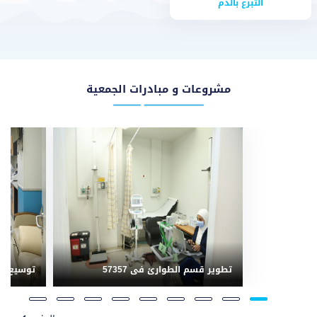
التبرع بالدم
مشروعات و مبادرات الجمعية
تطوير قسم الطوارئ فى 57357
توسيع وح