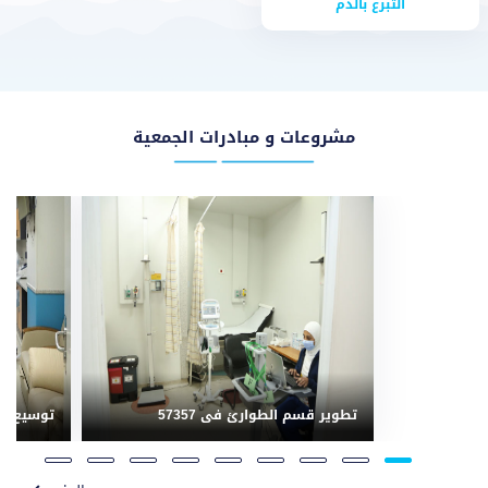
التبرع بالدم
مشروعات و مبادرات الجمعية
تطوير قسم الطوارئ فى 57357
توسيع وح