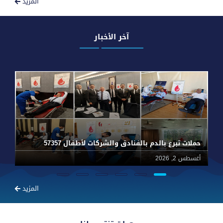
المزيد
آخر الأخبار
حملات تبرع بالدم بالفنادق والشركات لأطفال 57357
أغسطس 2, 2026
يون
المزيد