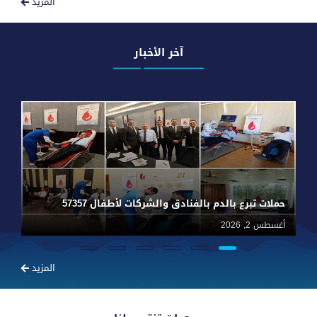
المزيد
آخر الأخبار
حملات تبرع بالدم بالفنادق والشركات لأطفال 57357
أغسطس 2, 2026
يون
المزيد