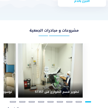
التبرع بالدم
مشروعات و مبادرات الجمعية
تطوير قسم الطوارئ فى 57357
توسيع وح